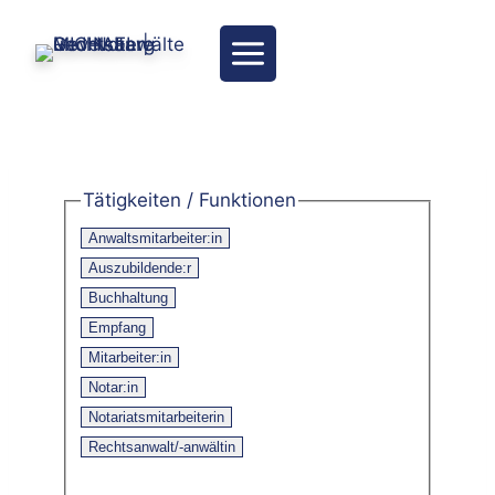
Zum
Inhalt
springen
Tätigkeiten / Funktionen
Anwaltsmitarbeiter:in
Auszubildende:r
Buchhaltung
Empfang
Mitarbeiter:in
Notar:in
Notariatsmitarbeiterin
Rechtsanwalt/-anwältin