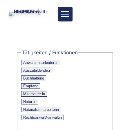
Zum
Inhalt
springen
Tätigkeiten / Funktionen
Anwaltsmitarbeiter:in
Auszubildende:r
Buchhaltung
Empfang
Mitarbeiter:in
Notar:in
Notariatsmitarbeiterin
Rechtsanwalt/-anwältin